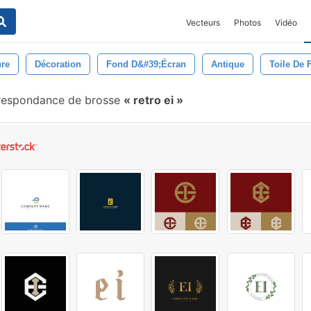
Vecteurs
Photos
Vidéo
ure
Décoration
Fond D&#39;écran
Antique
Toile De 
respondance de brosse
retro ei