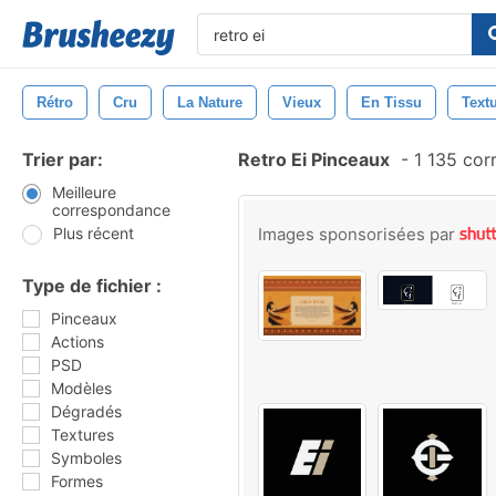
Rétro
Cru
La Nature
Vieux
En Tissu
Text
Trier par:
Retro Ei Pinceaux
-
1 135 cor
Meilleure
correspondance
Plus récent
Images sponsorisées par
Type de fichier :
Pinceaux
Actions
PSD
Modèles
Dégradés
Textures
Symboles
Formes