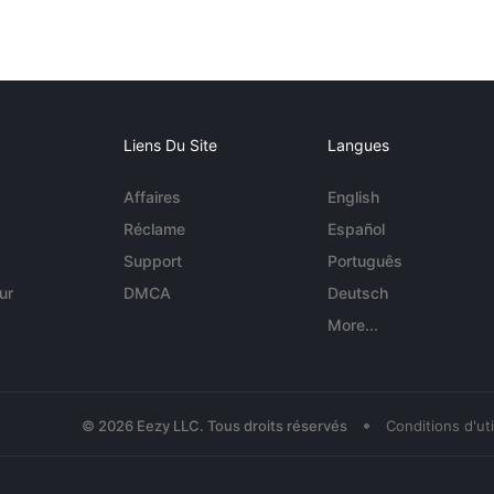
Liens Du Site
Langues
Affaires
English
Réclame
Español
Support
Português
ur
DMCA
Deutsch
More...
•
© 2026 Eezy LLC. Tous droits réservés
Conditions d'uti