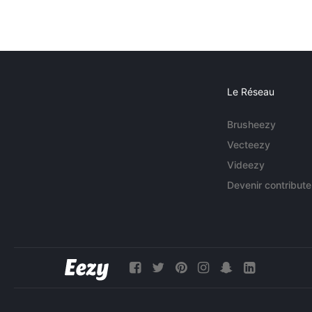
Le Réseau
Brusheezy
Vecteezy
Videezy
Devenir contribute