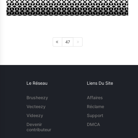
47
Le Réseau
Liens Du Site
Brusheezy
Affaires
Vecteezy
Réclame
Videezy
Support
Devenir
DMCA
contributeur