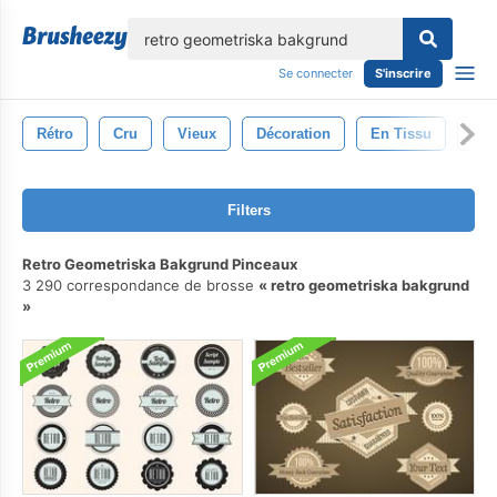
lose
Se connecter
S'inscrire
Rétro
Cru
Vieux
Décoration
En Tissu
Ant
Filters
Retro Geometriska Bakgrund Pinceaux
3 290 correspondance de brosse
retro geometriska bakgrund