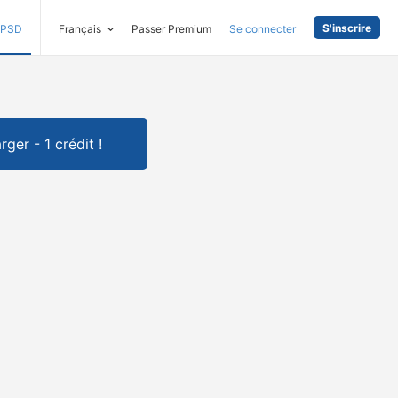
S'inscrire
PSD
Français
Passer Premium
Se connecter
rger - 1 crédit !