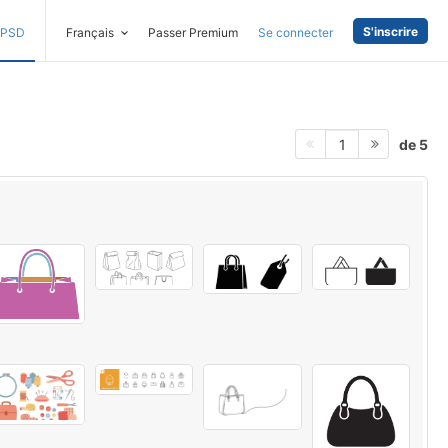
S'inscrire
PSD
Français
Passer Premium
Se connecter
de 5
1