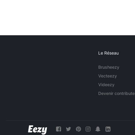
Le Réseau
Brusheezy
Vecteezy
Videezy
Devenir contribute