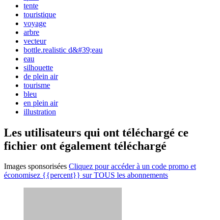
tente
touristique
voyage
arbre
vecteur
bottle.realistic d&#39;eau
eau
silhouette
de plein air
tourisme
bleu
en plein air
illustration
Les utilisateurs qui ont téléchargé ce
fichier ont également téléchargé
Images sponsorisées
Cliquez pour accéder à un code promo et
économisez {{percent}} sur TOUS les abonnements