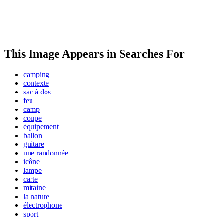
This Image Appears in Searches For
camping
contexte
sac à dos
feu
camp
coupe
équipement
ballon
guitare
une randonnée
icône
lampe
carte
mitaine
la nature
électrophone
sport