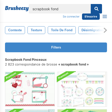
lose
Se connecter
S'inscrire
Contexte
Texture
Toile De Fond
Désintégration
Filters
Scrapbook Fond Pinceaux
2 823 correspondance de brosse
scrapbook fond