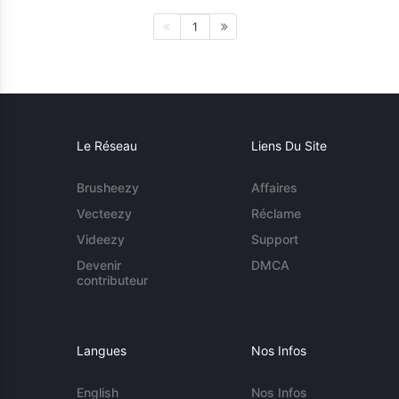
1
Le Réseau
Liens Du Site
Brusheezy
Affaires
Vecteezy
Réclame
Videezy
Support
Devenir
DMCA
contributeur
Langues
Nos Infos
English
Nos Infos