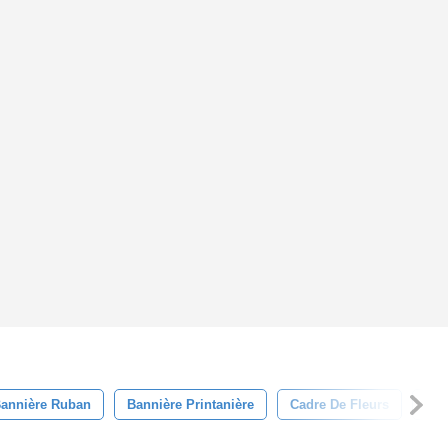
annière Ruban
Bannière Printanière
Cadre De Fleurs
Alb