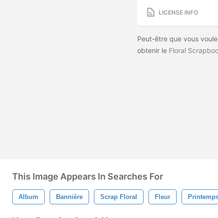
LICENSE INFO
Peut-être que vous voulez
obtenir le
Floral Scrapbo
This Image Appears In Searches For
Album
Bannière
Scrap Floral
Fleur
Printemp