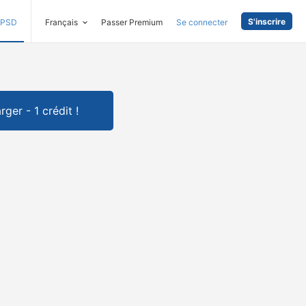
S'inscrire
PSD
Français
Passer Premium
Se connecter
rger - 1 crédit !