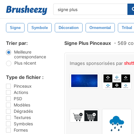
Signe
Symbole
Décoration
Ornemental
Tribal
Trier par:
Signe Plus Pinceaux
-
569 co
Meilleure
correspondance
Plus récent
Images sponsorisées par
Type de fichier :
Pinceaux
Actions
PSD
Modèles
Dégradés
Textures
Symboles
Formes