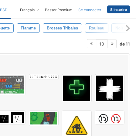
S'inscrire
PSD
Français
Passer Premium
Se connecter
ouette
Flamme
Brosses Tribales
Rouleau
Noir
de 11
10