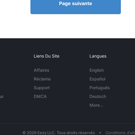
Page suivante
Liens Du Site
Langues
Affaires
English
Réclame
Español
Support
Português
ur
DMCA
Deutsch
More...
•
© 2026 Eezy LLC. Tous droits réservés
Conditions d'uti