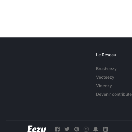
Le Réseau
Brusheezy
Vecteezy
Videezy
Devenir contribute