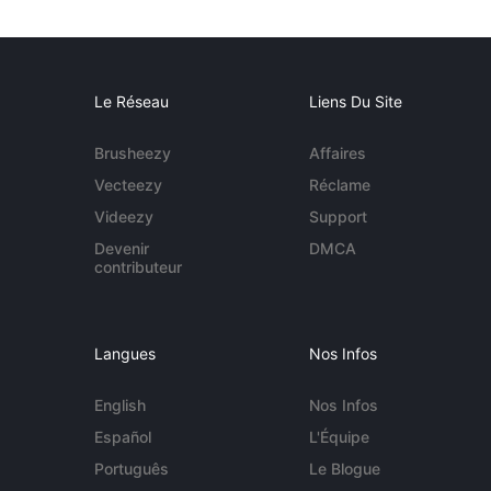
Le Réseau
Liens Du Site
Brusheezy
Affaires
Vecteezy
Réclame
Videezy
Support
Devenir
DMCA
contributeur
Langues
Nos Infos
English
Nos Infos
Español
L'Équipe
Português
Le Blogue