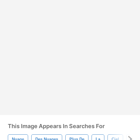
This Image Appears In Searches For
Nuage
Des Nuages
Plus De
La
Ciel
Cs5