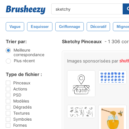
Vague
Esquisser
Griffonnage
Décoratif
Migno
Trier par:
Sketchy Pinceaux
-
1 306 cor
Meilleure
correspondance
Plus récent
Images sponsorisées par
Type de fichier :
Pinceaux
Actions
PSD
Modèles
Dégradés
Textures
Symboles
Formes