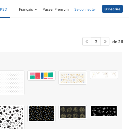
S'inscrire
PSD
Français
Passer Premium
Se connecter
de 26
3