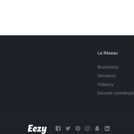
Le Réseau
Brusheezy
Vecteezy
Videezy
Devenir contribute