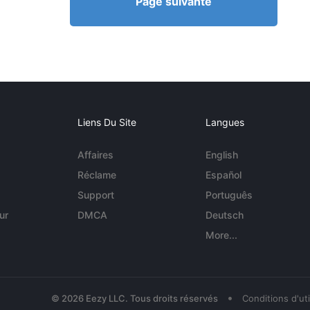
Page suivante
Liens Du Site
Langues
Affaires
English
Réclame
Español
Support
Português
ur
DMCA
Deutsch
More...
•
© 2026 Eezy LLC. Tous droits réservés
Conditions d'uti