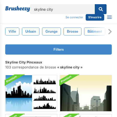
lose
Se connecter
S'inscrire
Ville
Urbain
Grunge
Brosse
Bâtiment
Filters
Skyline City Pinceaux
103 correspondance de brosse
skyline city