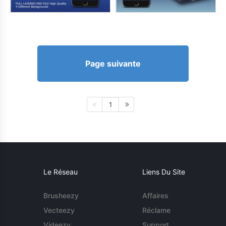
Page suivante
1
Le Réseau
Liens Du Site
Brusheezy
Affaires
Vecteezy
Réclame
Videezy
Support