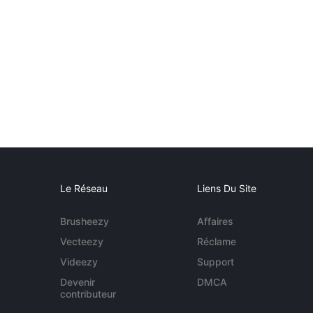
Le Réseau
Liens Du Site
Brusheezy
Affaires
Vecteezy
Réclame
Videezy
Support
Devenir
DMCA
contributeur