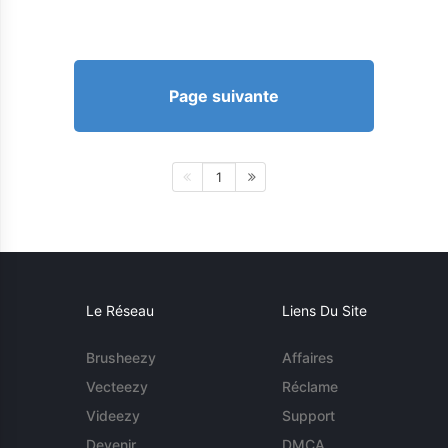
Page suivante
1
Le Réseau
Liens Du Site
Brusheezy
Affaires
Vecteezy
Réclame
Videezy
Support
Devenir
DMCA