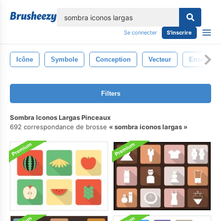
lose
Se connecter
S'inscrire
Icône
Symbole
Conception
Vecteur
Ensemble
Filters
Sombra Iconos Largas Pinceaux
692 correspondance de brosse
sombra iconos largas