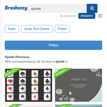
lose
Se connecter
S'inscrire
Carte
Jouer Aux Cartes
Poker
Filters
Spade Pinceaux
428 correspondance de brosse
spade