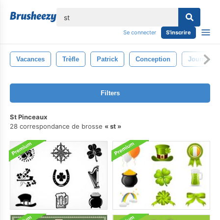
lose
Se connecter
S'inscrire
Vacances
Trèfle
Patrick
Conception
Journée
Filters
St Pinceaux
28 correspondance de brosse
st