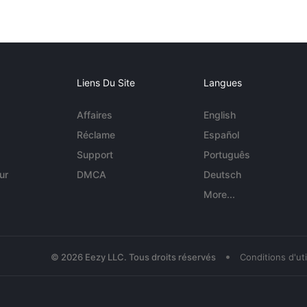
Liens Du Site
Langues
Affaires
English
Réclame
Español
Support
Português
ur
DMCA
Deutsch
More...
•
© 2026 Eezy LLC. Tous droits réservés
Conditions d'uti