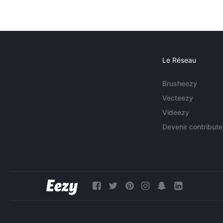
Le Réseau
Brusheezy
Vecteezy
Videezy
Devenir contribute