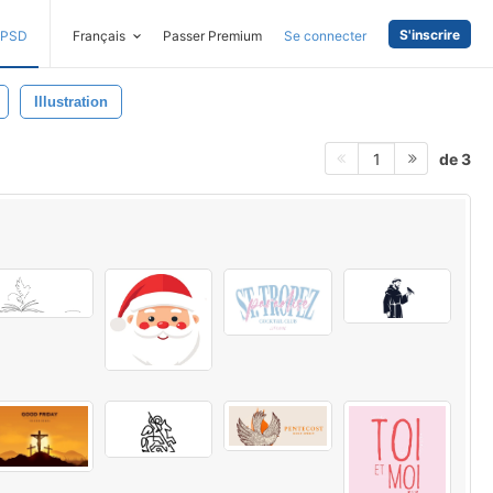
S'inscrire
PSD
Français
Passer Premium
Se connecter
Illustration
de 3
1