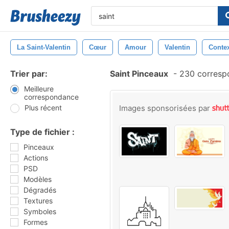
La Saint-Valentin
Cœur
Amour
Valentin
Conte
Trier par:
Saint Pinceaux
-
230 corresp
Meilleure
correspondance
Plus récent
Images sponsorisées par
Type de fichier :
Pinceaux
Actions
PSD
Modèles
Dégradés
Textures
Symboles
Formes