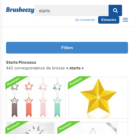
lose
Se connecter
S'inscrire
Filters
Starts Pinceaux
442 correspondance de brosse
starts