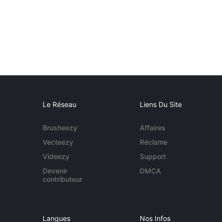
Le Réseau
Liens Du Site
Brusheezy
Affaires
Vecteezy
Réclame
Videezy
Support
Devenir
DMCA
contributeur
Langues
Nos Infos