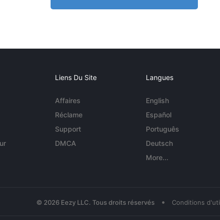
Liens Du Site
Langues
Affaires
English
Réclame
Español
Support
Português
ur
DMCA
Deutsch
More...
•
© 2026 Eezy LLC. Tous droits réservés
Conditions d'uti