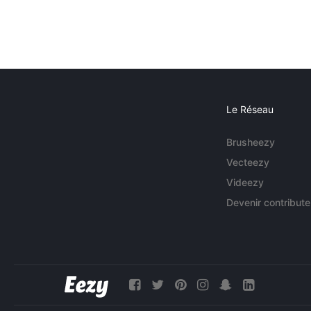
Le Réseau
Brusheezy
Vecteezy
Videezy
Devenir contribute