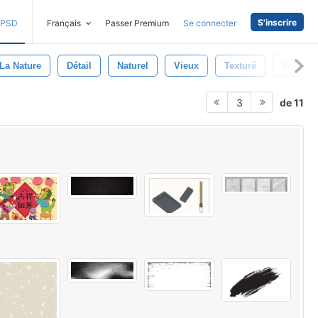
S'inscrire
PSD
Français
Passer Premium
Se connecter
La Nature
Détail
Naturel
Vieux
Texturé
Sol
de 11
3