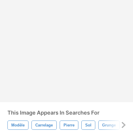
This Image Appears In Searches For
Modèle
Carrelage
Pierre
Sol
Grunge
Con