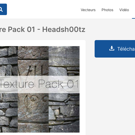
Vecteurs
Photos
Vidéo
re Pack 01 - Headsh00tz
Télécha