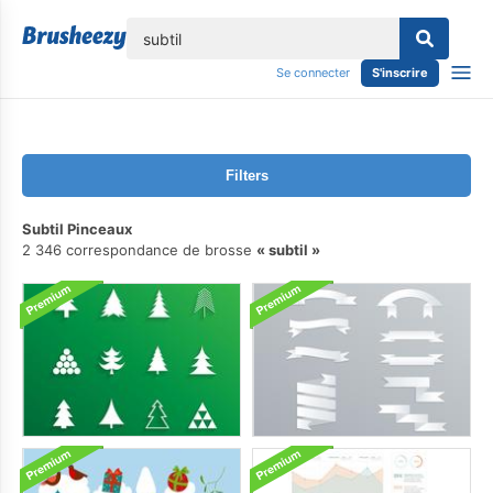
lose
Se connecter
S'inscrire
Filters
Subtil Pinceaux
2 346 correspondance de brosse
subtil