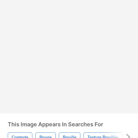
This Image Appears In Searches For
Contexte
Rouge
Rouille
Texture Rouillée
Roui