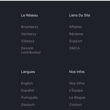
Le Réseau
Liens Du Site
Brusheezy
Affaires
Vecteezy
Réclame
Videezy
Support
Devenir
DMCA
contributeur
Langues
Nos Infos
English
Nos Infos
Español
L'Équipe
Português
Le Blogue
Deutsch
Contact