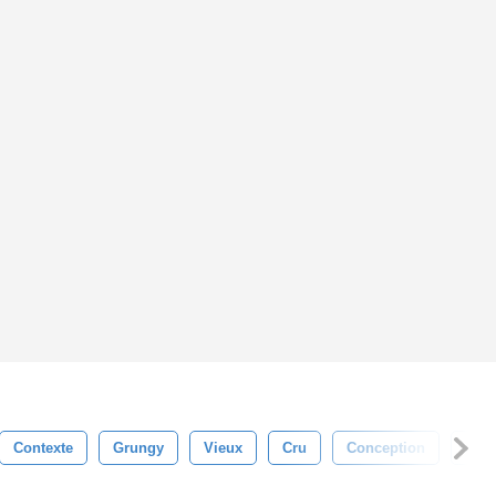
Contexte
Grungy
Vieux
Cru
Conception
Abst