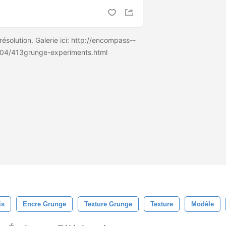
ésolution. Galerie ici: http://encompass--
/04/413grunge-experiments.html
is
Encre Grunge
Texture Grunge
Texture
Modèle