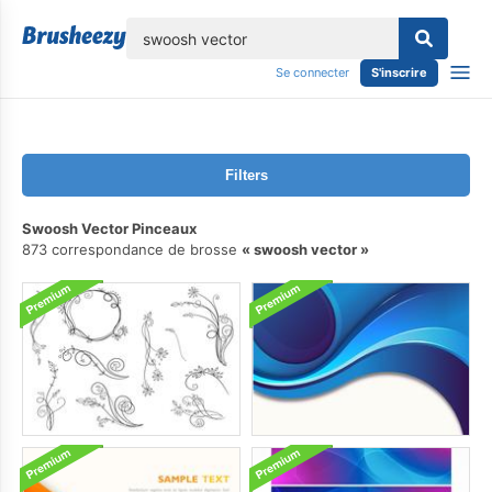
lose
Se connecter
S'inscrire
Filters
Swoosh Vector Pinceaux
873 correspondance de brosse
swoosh vector