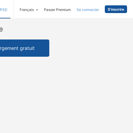
S'inscrire
PSD
Français
Passer Premium
Se connecter
e
rgement gratuit