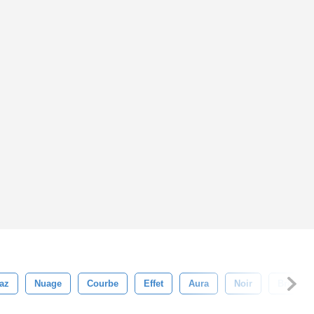
az
Nuage
Courbe
Effet
Aura
Noir
Brouilla