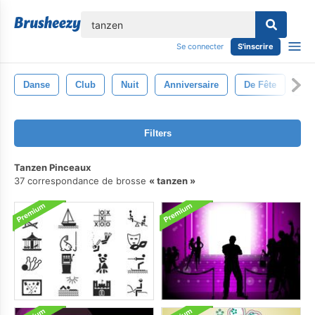
lose
Se connecter
S'inscrire
Danse
Club
Nuit
Anniversaire
De Fête
Lu
Filters
Tanzen Pinceaux
37 correspondance de brosse
tanzen