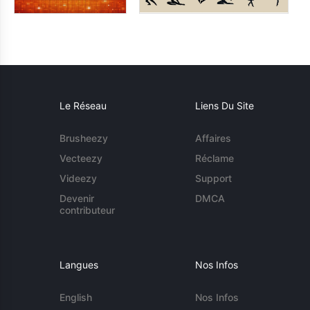
Le Réseau
Liens Du Site
Brusheezy
Affaires
Vecteezy
Réclame
Videezy
Support
Devenir
DMCA
contributeur
Langues
Nos Infos
English
Nos Infos