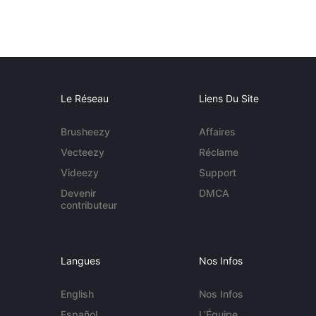
Le Réseau
Liens Du Site
Brusheezy
Affaires
Vecteezy
Réclame
Videezy
Support
Devenir
DMCA
contributeur
Langues
Nos Infos
English
Nos Infos
Español
L'Équipe