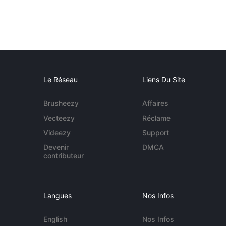
Le Réseau
Liens Du Site
Brusheezy
Affaires
Vecteezy
Réclame
Videezy
Support
Devenir
DMCA
contributeur
Langues
Nos Infos
English
Nos Infos