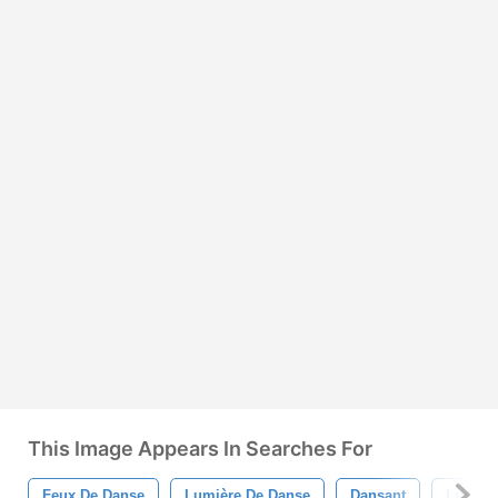
This Image Appears In Searches For
Feux De Danse
Lumière De Danse
Dansant
Lumièr