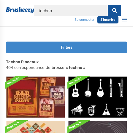
lose
Se connecter
S'inscrire
Filters
Techno Pinceaux
404 correspondance de brosse
techno