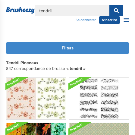
lose
Se connecter
S'inscrire
Filters
Tendril Pinceaux
847 correspondance de brosse
tendril