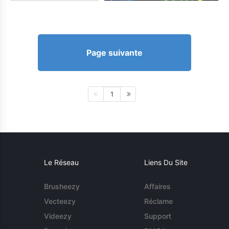
Page suivante
1
Le Réseau
Liens Du Site
Brusheezy
Affaires
Vecteezy
Réclame
Videezy
Support