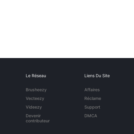
Le Réseau
Liens Du Site
Brusheezy
Affaires
Vecteezy
Réclame
Videezy
Support
Devenir
DMCA
contributeur