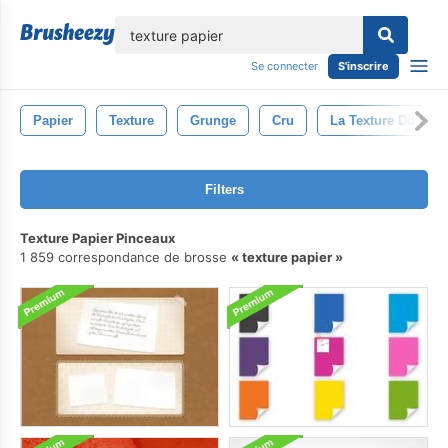
lose
Se connecter
S'inscrire
Papier
Texture
Grunge
Cru
La Texture Du Papi
Filters
Texture Papier Pinceaux
1 859 correspondance de brosse
texture papier