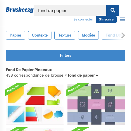
lose
Se connecter
S'inscrire
Papier
Contexte
Texture
Modèle
Fond D&#39;é
Filters
Fond De Papier Pinceaux
438 correspondance de brosse
fond de papier