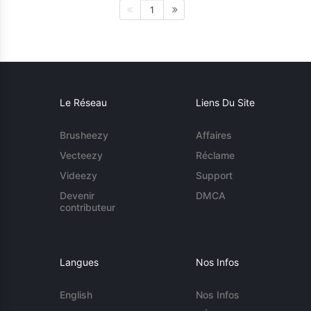
1
Le Réseau
Liens Du Site
Brusheezy
Affaires
Vecteezy
Réclame
Videezy
Support
Devenir
DMCA
contributeur
Langues
Nos Infos
English
Nos Infos