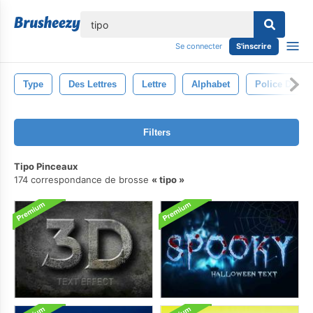
lose
Se connecter
S'inscrire
Type
Des Lettres
Lettre
Alphabet
Police De Car
Filters
Tipo Pinceaux
174 correspondance de brosse
tipo