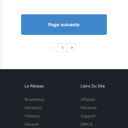
Page suivante
1
Le Réseau
Liens Du Site
Brusheezy
Affaires
Vecteezy
Réclame
Videezy
Support
Devenir
DMCA