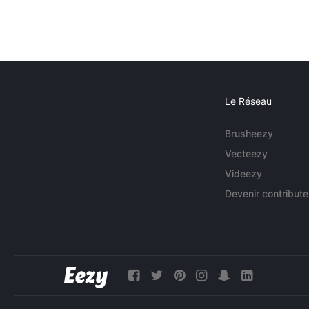
Le Réseau
Brusheezy
Vecteezy
Videezy
Devenir contribute