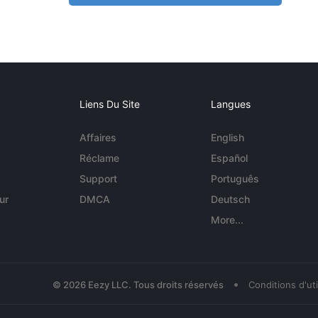
Liens Du Site
Langues
Affaires
English
Réclame
Español
Support
Português
ur
DMCA
Deutsch
More...
•
© 2026 Eezy LLC. Tous droits réservés
Conditions d'uti