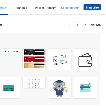
S'inscrire
PSD
Français
Passer Premium
Se connecter
de 139
1