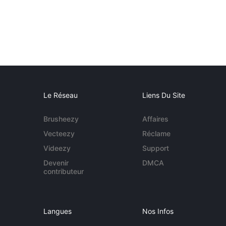
Le Réseau
Liens Du Site
Brusheezy
Affaires
Vecteezy
Réclame
Videezy
Support
Devenir
DMCA
contributeur
Langues
Nos Infos