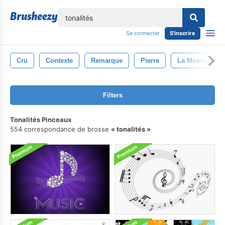
lose
Se connecter
S'inscrire
Cru
Contexte
Remarque
Pierre
La Musique
Filters
Tonalités Pinceaux
554 correspondance de brosse
tonalités