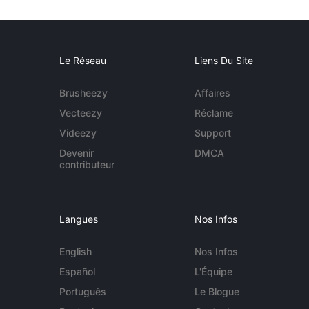
Le Réseau
Liens Du Site
Brusheezy
Affaires
Vecteezy
Réclame
Videezy
Support
Devenir
DMCA
contributeur
Langues
Nos Infos
English
Nos Infos
Español
L'Équipe
Português
Le Blogue