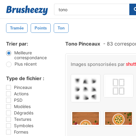
Tramée
Points
Ton
Trier par:
Tono Pinceaux
-
83 correspo
Meilleure
correspondance
Plus récent
Images sponsorisées par
Type de fichier :
Pinceaux
Actions
PSD
Modèles
Dégradés
Textures
Symboles
Formes