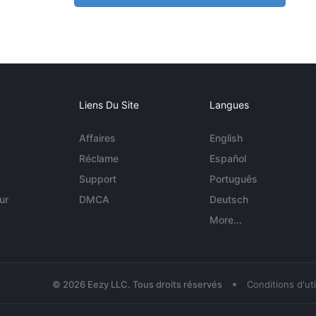
Liens Du Site
Langues
Affaires
English
Réclame
Español
Support
Português
ur
DMCA
Deutsch
More...
•
© 2026 Eezy LLC. Tous droits réservés
Conditions d'uti