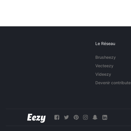
Le Réseau
Brusheezy
Vecteezy
Videezy
Devenir contribute