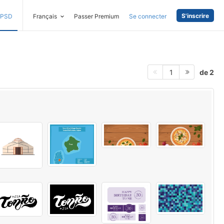
S'inscrire
PSD
Français
Passer Premium
Se connecter
de 2
1