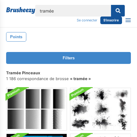
lose
Se connecter
S'inscrire
Points
Filters
Tramée Pinceaux
1 186 correspondance de brosse
tramée