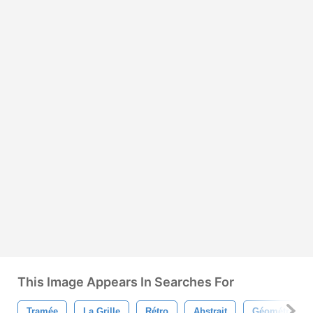
This Image Appears In Searches For
Tramée
La Grille
Rétro
Abstrait
Géométrique