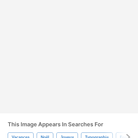
This Image Appears In Searches For
Vacances
Noël
Joyeux
Typographie
Fond Rou