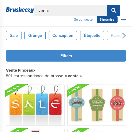
lose
Se connecter
S'inscrire
Sale
Grunge
Conception
Étiquette
Papier
Filters
Vente Pinceaux
501 correspondance de brosse
vente