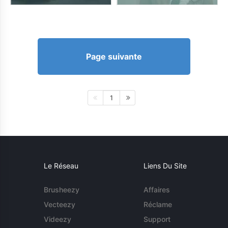
Page suivante
1
Le Réseau
Liens Du Site
Brusheezy
Affaires
Vecteezy
Réclame
Videezy
Support