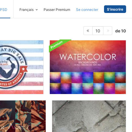
S'inscrire
PSD
Français
Passer Premium
Se connecter
de 10
10