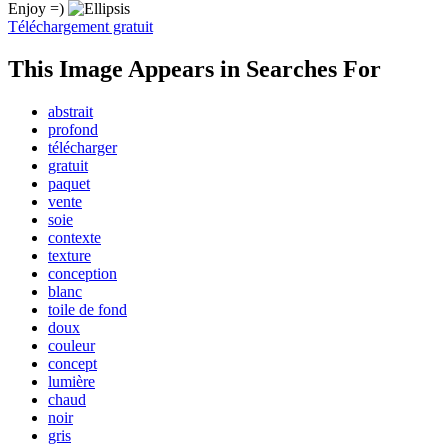
Enjoy =)
Téléchargement gratuit
This Image Appears in Searches For
abstrait
profond
télécharger
gratuit
paquet
vente
soie
contexte
texture
conception
blanc
toile de fond
doux
couleur
concept
lumière
chaud
noir
gris