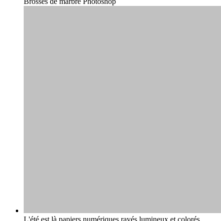
Brosses de marbre Photoshop
L'été est là papiers numériques rayés lumineux et colorés