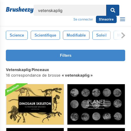
lose
Se connecter
S'inscrire
Science
Scientifique
Modifiable
Soleil
Modèle
Filters
Vetenskaplig Pinceaux
16 correspondance de brosse
vetenskaplig