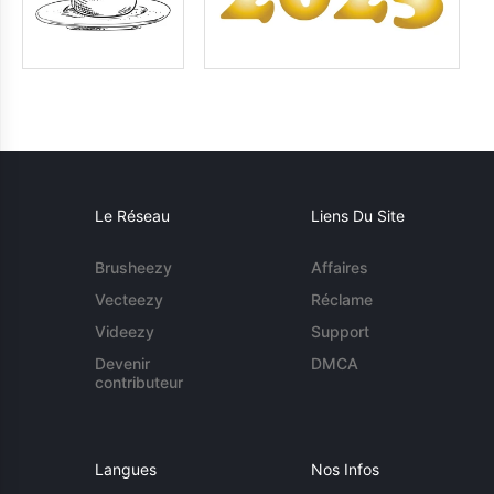
Le Réseau
Liens Du Site
Brusheezy
Affaires
Vecteezy
Réclame
Videezy
Support
Devenir
DMCA
contributeur
Langues
Nos Infos