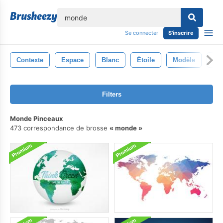
lose
Se connecter
S'inscrire
Contexte
Espace
Blanc
Étoile
Modèle
Ill
Filters
Monde Pinceaux
473 correspondance de brosse
monde