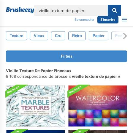
lose
Se connecter
S'inscrire
Texture
Vieux
Cru
Rétro
Papier
Fond D&#
Filters
Vieille Texture De Papier Pinceaux
9 168 correspondance de brosse
vieille texture de papier