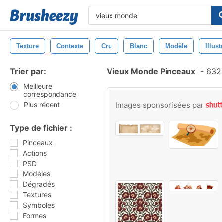
Texture
Contexte
Cru
Blanc
Modèle
Illust
Trier par:
Vieux Monde Pinceaux
-
632 
Meilleure
correspondance
Plus récent
Images sponsorisées par
Type de fichier :
Pinceaux
Actions
PSD
Modèles
Dégradés
Textures
Symboles
Formes