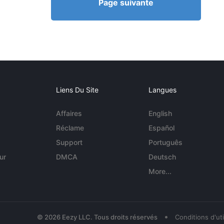
Page suivante
Liens Du Site
Langues
Affaires
English
Réclame
Español
Support
Português
ur
DMCA
Deutsch
More...
•
© 2026 Eezy LLC. Tous droits réservés
Conditions d'uti