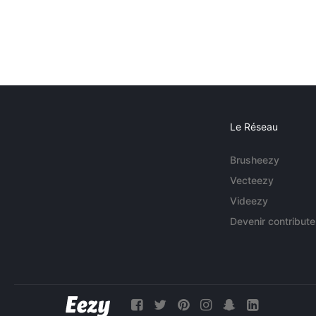
Le Réseau
Brusheezy
Vecteezy
Videezy
Devenir contribute